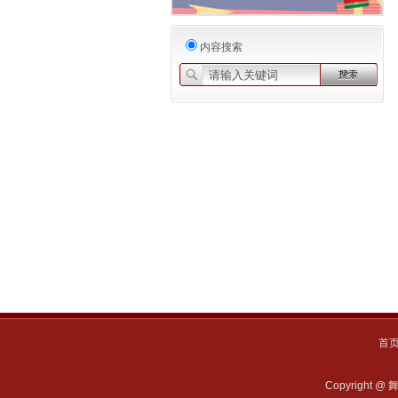
内容搜索
首
Copyright @ 舞