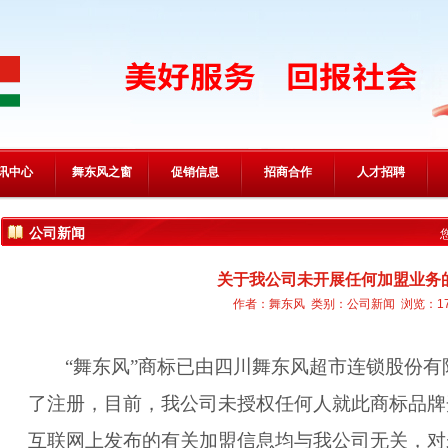
讯中心
舞东风之窗
促销信息
招商合作
人才招聘
公司新闻
关于我公司未开展任何加盟业务
作者：舞东风 类别：公司新闻 浏览：176
“舞东风”商标已由四川舞东风超市连锁股份
了注册，目前，我公司未授权任何人就此商标品牌
互联网上发布的有关加盟信息均与我公司无关，对